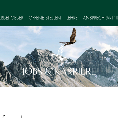
ARBEITGEBER
OFFENE STELLEN
LEHRE
ANSPRECHPARTN
SchlieÃŸen
JOBS & KARRIERE