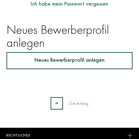
Ich habe mein Passwort vergessen
Neues Bewerberprofil
anlegen
Jetzt
Neues Bewerberprofil anlegen
registrieren,
um
ein
neues
Bewerberprofil
zu
Zum Anfang
erstellen
und
sich
direkt
RECHTLICHES